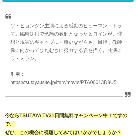
ソ・ヒョンジン主演による感動のヒューマン・ドラ
マ。臨時採用で念願の教師となったヒロインが、理
想と現実のギャップに戸惑いながらも、目指す教師
像に向かってひたむきに努力する姿を描く。共演に
ラ・ミラン。
引用：
https://tsutaya.tsite.jp/item/movie/PTA00013D9U5
今ならTSUTAYA TV31日間無料キャンペーン中！ですの
で、
ぜひ、この機会に視聴してみてはいかがでしょうか？