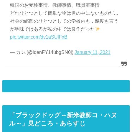
韓国のお受験事情、教師事情、職員室事情
どれひとつとして簡単な物は世の中にないものだ…
社会の縮図のひとつとしての学校内も…幾度も言う
が地味ではあるが私の中では良作だった
pic.twitter.com/dv1aSUlFxB
— カン (@lqenFY14ubgSN0j)
January 11, 2021
「ブラックドッグ～新米教師コ・ハヌ
ル～」見どころ・あらすじ