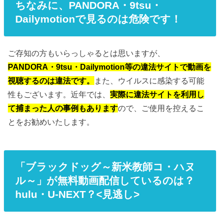
ちなみに、PANDORA・9tsu・
Dailymotionで見るのは危険です！
ご存知の方もいらっしゃるとは思いますが、
PANDORA・9tsu・Dailymotion等の違法サイトで動画を
視聴するのは違法です。
また、ウイルスに感染する可能
性もございます。近年では、
実際に違法サイトを利用し
て捕まった人の事例もあります
ので、ご使用を控えるこ
とをお勧めいたします。
「ブラックドッグ～新米教師コ・ハヌ
ル～」が無料動画配信しているのは？
hulu・U-NEXT？<見逃し>