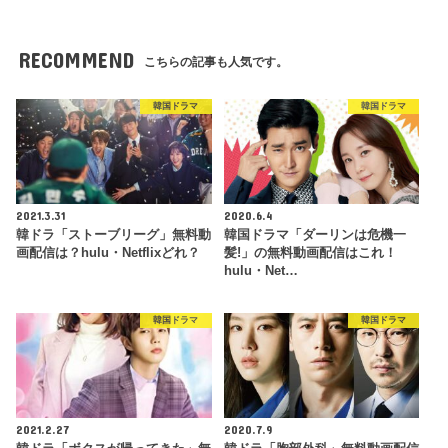
RECOMMEND
こちらの記事も人気です。
韓国ドラマ
韓国ドラマ
2021.3.31
2020.6.4
韓ドラ「ストーブリーグ」無料動
韓国ドラマ「ダーリンは危機一
画配信は？hulu・Netflixどれ？
髪!」の無料動画配信はこれ！
hulu・Net…
韓国ドラマ
韓国ドラマ
2021.2.27
2020.7.9