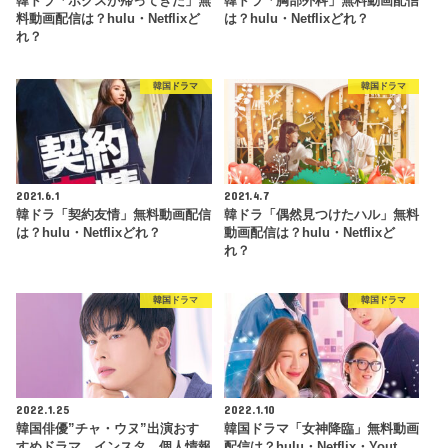
韓ドラ「ボクスが帰ってきた」無
韓ドラ「胸部外科」無料動画配信
料動画配信は？hulu・Netflixど
は？hulu・Netflixどれ？
れ？
韓国ドラマ
韓国ドラマ
2021.6.1
2021.4.7
韓ドラ「契約友情」無料動画配信
韓ドラ「偶然見つけたハル」無料
は？hulu・Netflixどれ？
動画配信は？hulu・Netflixど
れ？
韓国ドラマ
韓国ドラマ
2022.1.25
2022.1.10
韓国俳優”チャ・ウヌ”出演おす
韓国ドラマ「女神降臨」無料動画
すめドラマ、インスタ、個人情報
配信は？hulu・Netflix・Yout…