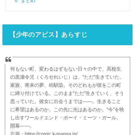
6
まとめ
【少年のアビス】あらすじ
何もない町、変わるはずもない日々の中で、高校生
の黒瀬令児（くろせれいじ）は、“ただ”生きていた。
家族、将来の夢、幼馴染。そのどれもが彼をこの町
に縛り付けている。このまま“ただ”生きていく、そう
思っていた。彼女に出会うまでは――。生きること
に希望はあるのか。この先に光はあるのか。“今”を映
し出すワールドエンド・ボーイ・ミーツ・ガール、
開幕――。
引用：https://comic.k-manga.jp/