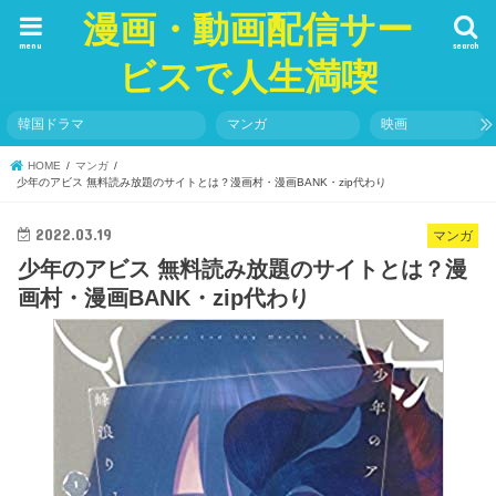
漫画・動画配信サー
menu
search
ビスで人生満喫
韓国ドラマ
マンガ
映画
HOME
マンガ
少年のアビス 無料読み放題のサイトとは？漫画村・漫画BANK・zip代わり
2022.03.19
マンガ
少年のアビス 無料読み放題のサイトとは？漫
画村・漫画BANK・zip代わり