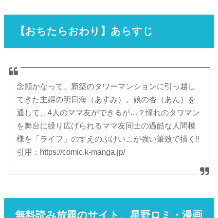
【おちたらおわり】あらすじ
念願かなって、新築のタワーマンションに引っ越し
てきた主婦の明日海（あすみ）。娘の杏（あん）を
通して、4人のママ友ができるが…？憧れのタワマン
を舞台に繰り広げられるママ友同士の過酷な人間模
様を「ライフ」のすえのぶけいこが強い筆致で描く!!
引用：https://comic.k-manga.jp/
無料読み放題のサイト、星野ロミ・漫画