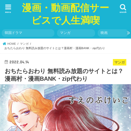
漫画・動画配信サー
menu
search
ビスで人生満喫
韓国ドラマ
マンガ
映画
HOME
マンガ
おちたらおわり 無料読み放題のサイトとは？漫画村・漫画BANK・zip代わり
2022.04.14
マンガ
おちたらおわり 無料読み放題のサイトとは？
漫画村・漫画BANK・zip代わり