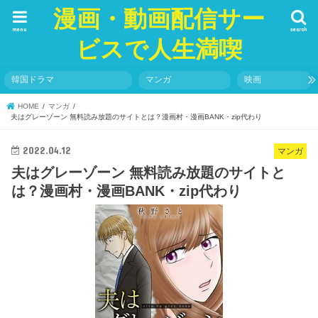
漫画・動画配信サー
menu
search
ビスで人生満喫
韓国ドラマ
マンガ
映画
HOME
マンガ
夫はグレーゾーン 無料読み放題のサイトとは？漫画村・漫画BANK・zip代わり
2022.04.12
マンガ
夫はグレーゾーン 無料読み放題のサイトと
は？漫画村・漫画BANK・zip代わり