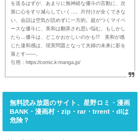
を送るはずが、あまりに無神経な優斗の言動に、次
第に心をすり減らしていく…。片付けが全くできな
い、会話は空気が読めずに一方的。超がつくマイペ
ースな優斗に、美和は翻弄され思い悩む。もしかし
たら…優斗は、どこかおかしいのかも!? 美和が感
じた違和感は、現実問題となって夫婦の未来に影を
落とす――。
引用：https://comic.k-manga.jp/
無料読み放題のサイト、星野ロミ・漫画
BANK・漫画村・zip・rar・trrent・dlは
危険？