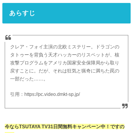
あらすじ
クレア・フォイ主演の北欧ミステリー。ドラゴンの
タトゥーを背負う天才ハッカーのリスペットが、核
攻撃プログラムをアメリカ国家安全保障局から取り
戻すことに。だが、それは狂気と猟奇に満ちた罠の
一部だった……。
引用：https://pc.video.dmkt-sp.jp/
今ならTSUTAYA TV31日間無料キャンペーン中！ですの