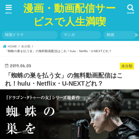
漫画・動画配信サー
menu
search
ビスで人生満喫
韓国ドラマ
マンガ
映画
HOME
未分類
「蜘蛛の巣を払う女」の無料動画配信はこれ！hulu・Netflix・U-NEXTどれ？
2019.06.05
未分類
「蜘蛛の巣を払う女」の無料動画配信はこ
れ！hulu・Netflix・U-NEXTどれ？