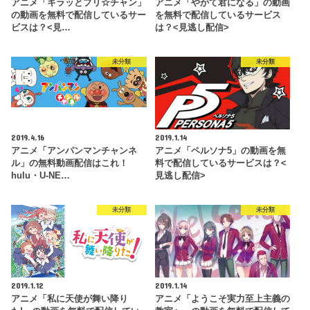
アニメ「キラッとプリ☆チャン」
アニメ「やがて君になる」の動画
の動画を無料で配信しているサー
を無料で配信しているサービス
ビスは？<見…
は？<見逃し配信>
未分類
未分類
2019.4.16
2019.1.14
アニメ「アンパンマンチャンネ
アニメ「ペルソナ5」の動画を無
ル」の無料動画配信はこれ！
料で配信しているサービスは？<
hulu・U-NE…
見逃し配信>
未分類
未分類
2019.1.12
2019.1.14
アニメ「私に天使が舞い降り
アニメ「ようこそ実力至上主義の