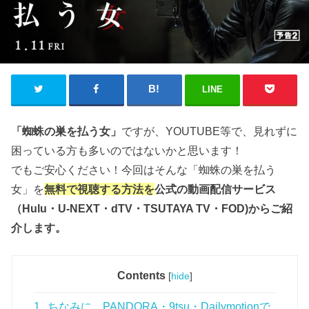
LINE
「蜘蛛の巣を払う女」
ですが、YOUTUBE等で、見れずに
困っている方も多いのではないかと思います！
でもご安心ください！今回はそんな「蜘蛛の巣を払う
女」を
無料で視聴する方法を
公式の動画配信サービス
（Hulu・U-NEXT・dTV・TSUTAYA TV・FOD)からご紹
介します。
Contents
[
hide
]
1
ちなみに、PANDORA・9tsu・Dailymotionで